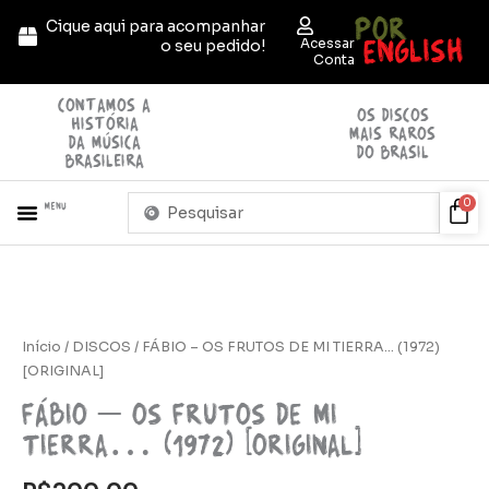
Ir
POR
Cique aqui para acompanhar
para
ENGLISH
Acessar
o seu pedido!
o
Conta
conteúdo
contamos a
OS discos
história
mais raros
da música
do brasil
brasileira
Pesquisar
Car
0
Menu
...
+ PRODUTOS
QUEM SOMOS
Início
/
DISCOS
/ FÁBIO – OS FRUTOS DE MI TIERRA… (1972)
[ORIGINAL]
FÁBIO – OS FRUTOS DE MI
TIERRA… (1972) [ORIGINAL]