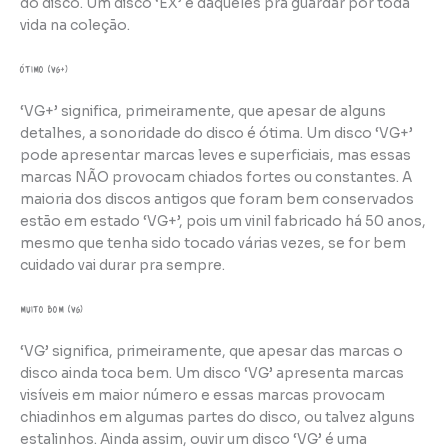
do disco. Um disco ‘EX’ é daqueles pra guardar por toda
vida na coleção.
ótimo (VG+)
‘VG+’ significa, primeiramente, que apesar de alguns
detalhes, a sonoridade do disco é ótima. Um disco ‘VG+’
pode apresentar marcas leves e superficiais, mas essas
marcas NÃO provocam chiados fortes ou constantes. A
maioria dos discos antigos que foram bem conservados
estão em estado ‘VG+’, pois um vinil fabricado há 50 anos,
mesmo que tenha sido tocado várias vezes, se for bem
cuidado vai durar pra sempre.
muito bom (VG)
‘VG’ significa, primeiramente, que apesar das marcas o
disco ainda toca bem. Um disco ‘VG’ apresenta marcas
visíveis em maior número e essas marcas provocam
chiadinhos em algumas partes do disco, ou talvez alguns
estalinhos. Ainda assim, ouvir um disco ‘VG’ é uma