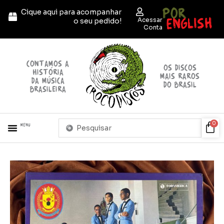
Ir
POR
Cique aqui para acompanhar
para
ENGLISH
Acessar
o seu pedido!
o
Conta
conteúdo
contamos a
OS discos
história
mais raros
da música
do brasil
brasileira
Pesquisar
Car
0
Menu
...
+ PRODUTOS
QUEM SOMOS