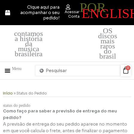
POR
Ir
Cique aqui para
ENGLIS
para
Acessar
acompanhar o seu
o
Conta
pedido!
conteúdo
OS
contamos
discos
a história
mais
da
raros
música
do
brasileira
brasil
Pesquisar
Car
0
Menu
...
+ PRODUTOS
QUEM SOMOS
Início
»
Status do Pedido
status do pedido
Como faço para saber a previsão de entrega do meu
pedido?
A previsão de entrega do seu pedido aparece no momento
em que você calcula o frete, antes de finalizar o pagamento