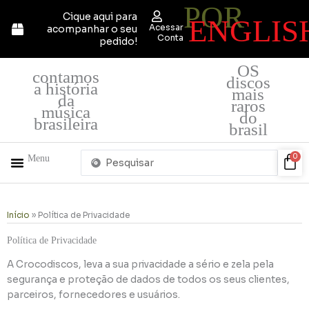
POR
Ir
Cique aqui para
ENGLIS
para
Acessar
acompanhar o seu
o
Conta
pedido!
conteúdo
OS
contamos
discos
a história
mais
da
raros
música
do
brasileira
brasil
Pesquisar
Car
0
Menu
...
+ PRODUTOS
QUEM SOMOS
Início
»
Política de Privacidade
Política de Privacidade
A Crocodiscos, leva a sua privacidade a sério e zela pela
segurança e proteção de dados de todos os seus clientes,
parceiros, fornecedores e usuários.