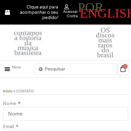
POR
Ir
Cique aqui para
ENGLIS
para
Acessar
acompanhar o seu
o
Conta
pedido!
conteúdo
OS
contamos
discos
a história
mais
da
raros
música
do
brasileira
brasil
Pesquisar
Car
0
Menu
...
+ PRODUTOS
QUEM SOMOS
Início
»
CONTATO
Nome
Email