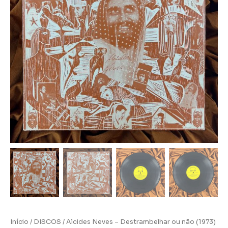
Início
/
DISCOS
/ Alcides Neves – Destrambelhar ou não (1973)