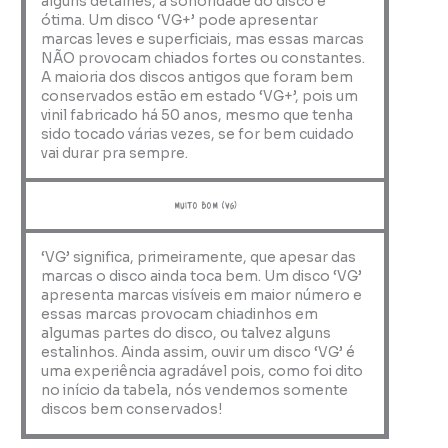
alguns detalhes, a sonoridade do disco é
ótima. Um disco ‘VG+’ pode apresentar
marcas leves e superficiais, mas essas marcas
NÃO provocam chiados fortes ou constantes.
A maioria dos discos antigos que foram bem
conservados estão em estado ‘VG+’, pois um
vinil fabricado há 50 anos, mesmo que tenha
sido tocado várias vezes, se for bem cuidado
vai durar pra sempre.
muito bom (VG)
‘VG’ significa, primeiramente, que apesar das
marcas o disco ainda toca bem. Um disco ‘VG’
apresenta marcas visíveis em maior número e
essas marcas provocam chiadinhos em
algumas partes do disco, ou talvez alguns
estalinhos. Ainda assim, ouvir um disco ‘VG’ é
uma experiência agradável pois, como foi dito
no início da tabela, nós vendemos somente
discos bem conservados!