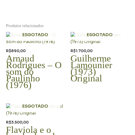
Produtos relacionados
ESGOTADO
ESGOTADO
R$
890,00
R$
1.700,00
Arnaud
Guilherme
Rodrigues – O
Lamounier
som do
(1973)
Paulinho
Original
(1976)
ESGOTADO
R$
3.500,00
Flaviola e o