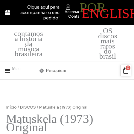
POR
Ir
Cique aqui para
ENGLIS
para
Acessar
acompanhar o seu
o
Conta
pedido!
conteúdo
OS
contamos
discos
a história
mais
da
raros
música
do
brasileira
brasil
Pesquisar
Car
0
Menu
...
+ PRODUTOS
QUEM SOMOS
Início
/
DISCOS
/ Matuskela (1973) Original
Matuskela (1973)
Original