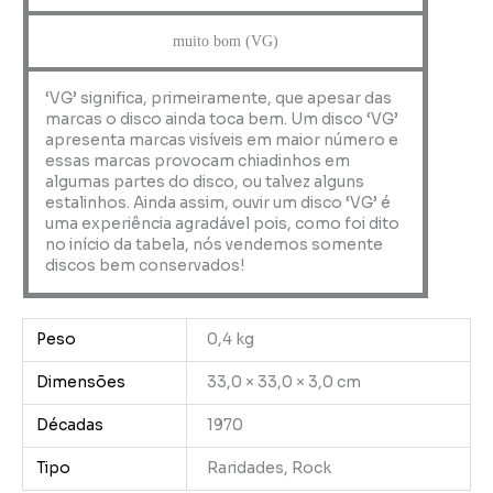
muito bom (VG)
‘VG’ significa, primeiramente, que apesar das
marcas o disco ainda toca bem. Um disco ‘VG’
apresenta marcas visíveis em maior número e
essas marcas provocam chiadinhos em
algumas partes do disco, ou talvez alguns
estalinhos. Ainda assim, ouvir um disco ‘VG’ é
uma experiência agradável pois, como foi dito
no início da tabela, nós vendemos somente
discos bem conservados!
Peso
0,4 kg
Dimensões
33,0 × 33,0 × 3,0 cm
Décadas
1970
Tipo
Raridades, Rock