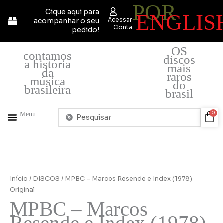
POR
Ir
Cique aqui para
ENGLIS
para
Acessar
acompanhar o seu
o
Conta
pedido!
conteúdo
OS
contamos
discos
a história
mais
da
raros
música
do
brasileira
brasil
Pesquisar
Car
0
Menu
...
+ PRODUTOS
QUEM SOMOS
Início
/
DISCOS
/ MPBC – Marcos Resende e Index (1978)
Original
MPBC – Marcos
Resende e Index (1978)