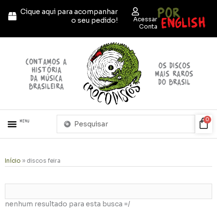
Ir
POR
Cique aqui para acompanhar
para
ENGLISH
Acessar
o seu pedido!
o
Conta
conteúdo
contamos a
OS discos
história
mais raros
da música
do brasil
brasileira
Pesquisar
Car
0
Menu
...
Início
»
discos feira
nenhum resultado para esta busca =/