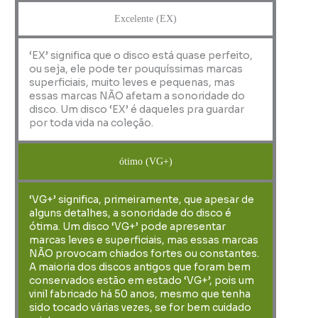
Excelente (EX)
‘EX’ significa que o disco está quase perfeito,
ou seja, ele pode ter pouquíssimas marcas
superficiais, muito leves e pequenas, mas
essas marcas NÃO afetam a sonoridade do
disco. Um disco ‘EX’ é daqueles pra guardar
por toda vida na coleção.
ótimo (VG+)
‘VG+’ significa, primeiramente, que apesar de
alguns detalhes, a sonoridade do disco é
ótima. Um disco ‘VG+’ pode apresentar
marcas leves e superficiais, mas essas marcas
NÃO provocam chiados fortes ou constantes.
A maioria dos discos antigos que foram bem
conservados estão em estado ‘VG+’, pois um
vinil fabricado há 50 anos, mesmo que tenha
sido tocado várias vezes, se for bem cuidado