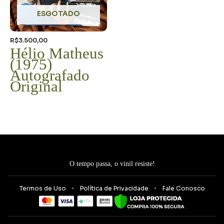
ESGOTADO
R$
3.500,00
Hélio Matheus
(1975)
Autografado
Original
O tempo passa, o vinil resiste!
Termos de Uso
Política de Privacidade
Fale Conosco