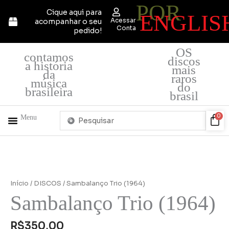
POR
Ir
Cique aqui para
ENGLIS
para
Acessar
acompanhar o seu
o
Conta
pedido!
conteúdo
OS
contamos
discos
a história
mais
da
raros
música
do
brasileira
brasil
Pesquisar
Car
0
Menu
...
+ PRODUTOS
QUEM SOMOS
Início
/
DISCOS
/ Sambalanço Trio (1964)
Sambalanço Trio (1964)
R$
350,00