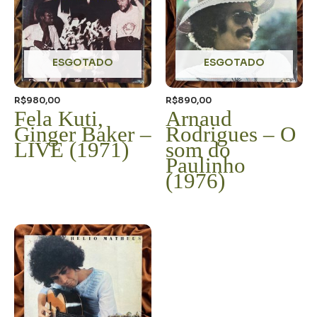
ESGOTADO
ESGOTADO
R$
980,00
R$
890,00
Fela Kuti,
Arnaud
Ginger Baker –
Rodrigues – O
LIVE (1971)
som do
Paulinho
(1976)