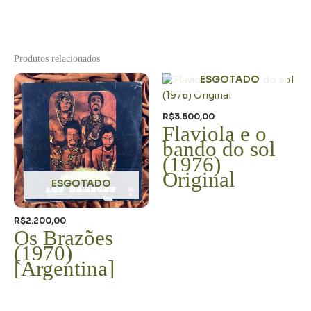
Produtos relacionados
ESGOTADO
R$
3.500,00
Flaviola e o
bando do sol
(1976)
Original
ESGOTADO
R$
2.200,00
Os Brazões
(1970)
[Argentina]