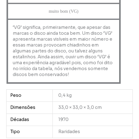
muito bom (VG)
‘VG’ significa, primeiramente, que apesar das
marcas o disco ainda toca bem. Um disco ‘VG’
apresenta marcas visíveis em maior número e
essas marcas provocam chiadinhos em
algumas partes do disco, ou talvez alguns
estalinhos. Ainda assim, ouvir um disco ‘VG’ é
uma experiência agradável pois, como foi dito
no início da tabela, nós vendemos somente
discos bem conservados!
Peso
0,4 kg
Dimensões
33,0 × 33,0 × 3,0 cm
Décadas
1970
Tipo
Raridades