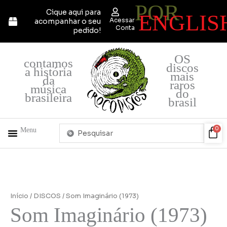
POR
Ir
Cique aqui para
ENGLIS
para
Acessar
acompanhar o seu
o
Conta
pedido!
conteúdo
OS
contamos
discos
a história
mais
da
raros
música
do
brasileira
brasil
Pesquisar
Car
0
Menu
...
+ PRODUTOS
QUEM SOMOS
Início
/
DISCOS
/ Som Imaginário (1973)
Som Imaginário (1973)