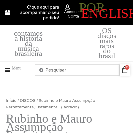
POR
Ir
Cique aqui para
ENGLIS
para
Acessar
acompanhar o seu
o
Conta
pedido!
conteúdo
OS
contamos
discos
a história
mais
da
raros
música
do
brasileira
brasil
Pesquisar
Car
0
Menu
...
+ PRODUTOS
QUEM SOMOS
Início
/
DISCOS
/ Rubinho e Mauro Assumpção –
Perfeitamente, justamente… (lacrado)
Rubinho e Mauro
Assumpção –