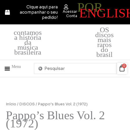
POR
Ir
Cique aqui para
ENGLIS
para
Acessar
acompanhar o seu
o
Conta
pedido!
conteúdo
OS
contamos
discos
a história
mais
da
raros
música
do
brasileira
brasil
Pesquisar
Car
0
Menu
...
+ PRODUTOS
QUEM SOMOS
Início
/
DISCOS
/ Pappo’s Blues Vol. 2 (1972)
Pappo’s Blues Vol. 2
(1972)