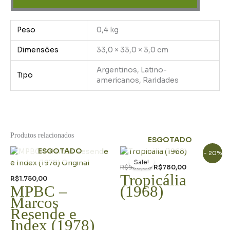
Peso
0,4 kg
Dimensões
33,0 × 33,0 × 3,0 cm
Argentinos, Latino-
Tipo
americanos, Raridades
Produtos relacionados
ESGOTADO
O
O
ESGOTADO
- 20%
preço
preço
Sale!
original
atual
R$
980,00
R$
780,00
era:
é:
Tropicália
R$
1.750,00
R$980,00.
R$780,00.
MPBC –
(1968)
Marcos
Resende e
Index (1978)