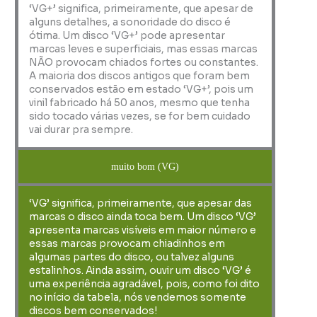
‘VG+’ significa, primeiramente, que apesar de
alguns detalhes, a sonoridade do disco é
ótima. Um disco ‘VG+’ pode apresentar
marcas leves e superficiais, mas essas marcas
NÃO provocam chiados fortes ou constantes.
A maioria dos discos antigos que foram bem
conservados estão em estado ‘VG+’, pois um
vinil fabricado há 50 anos, mesmo que tenha
sido tocado várias vezes, se for bem cuidado
vai durar pra sempre.
muito bom (VG)
‘VG’ significa, primeiramente, que apesar das
marcas o disco ainda toca bem. Um disco ‘VG’
apresenta marcas visíveis em maior número e
essas marcas provocam chiadinhos em
algumas partes do disco, ou talvez alguns
estalinhos. Ainda assim, ouvir um disco ‘VG’ é
uma experiência agradável, pois, como foi dito
no início da tabela, nós vendemos somente
discos bem conservados!