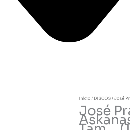
Início
/
DISCOS
/ José P
José Pr
Askana
Tam… (