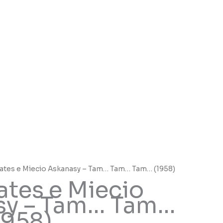
rates e Miecio Askanasy – Tam… Tam… Tam… (1958)
ates e Miecio
sy – Tam… Tam…
1958)