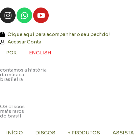
Ir
I
W
Y
para
n
h
o
o
s
a
u
conteúdo
t
t
t
Cique aqui para acompanhar o seu pedido!
a
s
u
Acessar Conta
g
a
b
POR
ENGLISH
r
p
e
a
p
contamos a história
m
da música
brasileira
OS discos
mais raros
do brasil
INÍCIO
DISCOS
+ PRODUTOS
ASSISTA