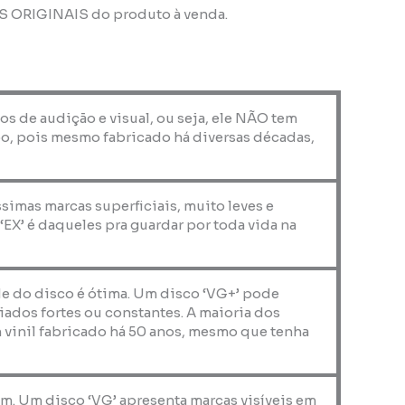
OS ORIGINAIS do produto à venda.
os de audição e visual, ou seja, ele NÃO tem
o, pois mesmo fabricado há diversas décadas,
ssimas marcas superficiais, muito leves e
X’ é daqueles pra guardar por toda vida na
de do disco é ótima. Um disco ‘VG+’ pode
iados fortes ou constantes. A maioria dos
 vinil fabricado há 50 anos, mesmo que tenha
em. Um disco ‘VG’ apresenta marcas visíveis em