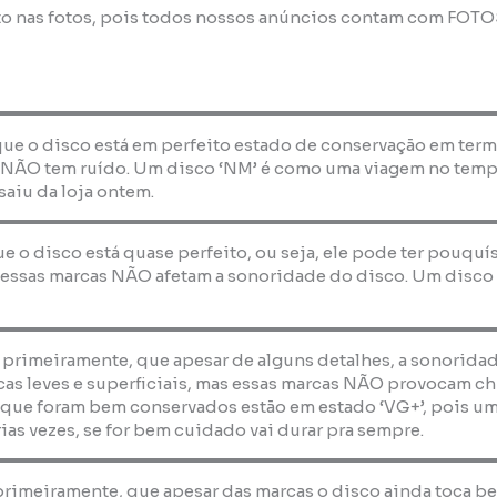
to nas fotos, pois todos nossos anúncios contam com FOT
que o disco está em perfeito estado de conservação em term
 NÃO tem ruído. Um disco ‘NM’ é como uma viagem no temp
saiu da loja ontem.
que o disco está quase perfeito, ou seja, ele pode ter pouquí
essas marcas NÃO afetam a sonoridade do disco. Um disco ‘E
, primeiramente, que apesar de alguns detalhes, a sonorida
as leves e superficiais, mas essas marcas NÃO provocam ch
 que foram bem conservados estão em estado ‘VG+’, pois um
ias vezes, se for bem cuidado vai durar pra sempre.
 primeiramente, que apesar das marcas o disco ainda toca b