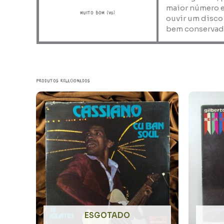
maior número e
muito bom (VG)
ouvir um disco
bem conservad
Produtos relacionados
ESGOTADO