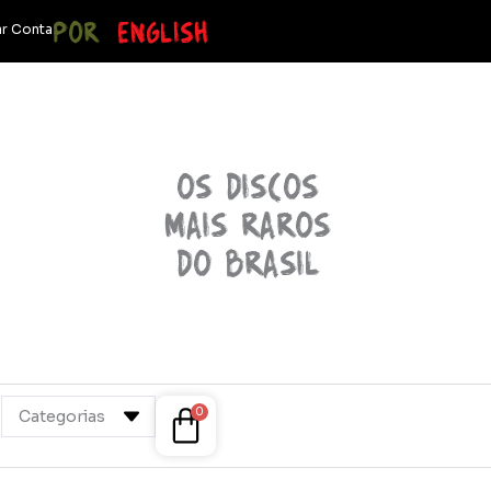
POR
ENGLISH
r Conta
OS discos
mais raros
do brasil
Cart
0
Categorias