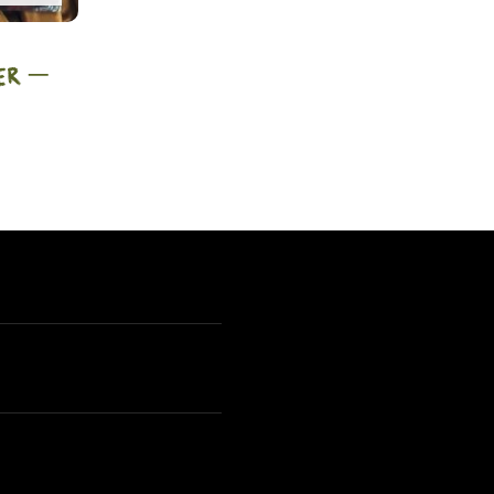
ker –