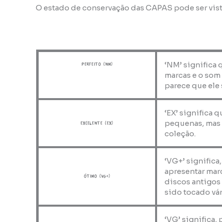
O estado de conservação das CAPAS pode ser vis
‘NM’ significa 
perfeito (NM)
marcas e o som
parece que ele 
‘EX’ significa 
pequenas, mas 
Excelente (EX)
coleção.
‘VG+’ significa
apresentar marc
ótimo (VG+)
discos antigos
sido tocado vár
‘VG’ significa,