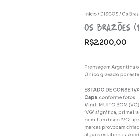
Início
/
DISCOS
/ Os Braz
Os Brazões (1
R$
2.200,00
Prensagem Argentina or
Único gravado por este
ESTADO DE CONSERV
Capa
: conforme fotos!
Vinil
:
MUITO BOM (VG
‘VG’ significa, primeir
bem. Um disco ‘VG’ apr
marcas provocam chiadi
alguns estalinhos. Ain