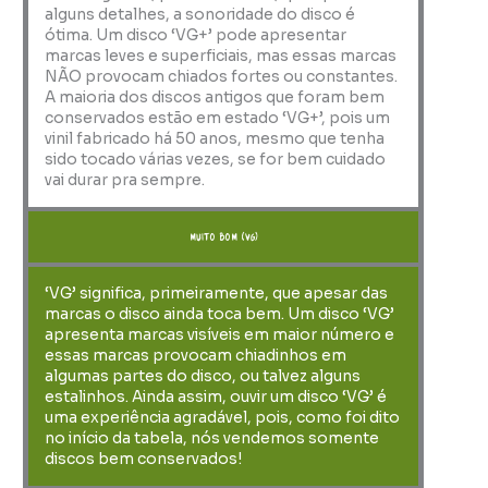
alguns detalhes, a sonoridade do disco é
ótima. Um disco ‘VG+’ pode apresentar
marcas leves e superficiais, mas essas marcas
NÃO provocam chiados fortes ou constantes.
A maioria dos discos antigos que foram bem
conservados estão em estado ‘VG+’, pois um
vinil fabricado há 50 anos, mesmo que tenha
sido tocado várias vezes, se for bem cuidado
vai durar pra sempre.
muito bom (VG)
‘VG’ significa, primeiramente, que apesar das
marcas o disco ainda toca bem. Um disco ‘VG’
apresenta marcas visíveis em maior número e
essas marcas provocam chiadinhos em
algumas partes do disco, ou talvez alguns
estalinhos. Ainda assim, ouvir um disco ‘VG’ é
uma experiência agradável, pois, como foi dito
no início da tabela, nós vendemos somente
discos bem conservados!