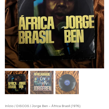
Início
/
DISCOS
/ Jorge Ben – África Brasil (1976)