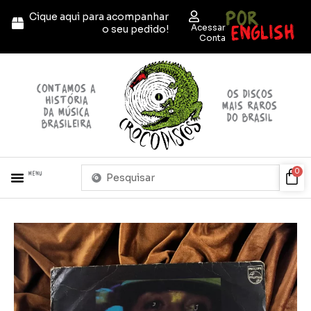
Ir
POR
Cique aqui para acompanhar
para
ENGLISH
Acessar
o seu pedido!
o
Conta
conteúdo
contamos a
OS discos
história
mais raros
da música
do brasil
brasileira
Pesquisar
Car
0
Menu
...