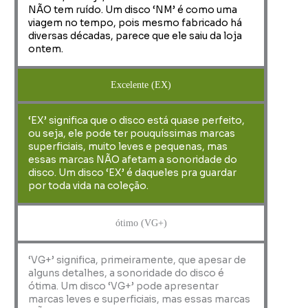
NÃO tem ruído. Um disco ‘NM’ é como uma
viagem no tempo, pois mesmo fabricado há
diversas décadas, parece que ele saiu da loja
ontem.
Excelente (EX)
‘EX’ significa que o disco está quase perfeito,
ou seja, ele pode ter pouquíssimas marcas
superficiais, muito leves e pequenas, mas
essas marcas NÃO afetam a sonoridade do
disco. Um disco ‘EX’ é daqueles pra guardar
por toda vida na coleção.
ótimo (VG+)
‘VG+’ significa, primeiramente, que apesar de
alguns detalhes, a sonoridade do disco é
ótima. Um disco ‘VG+’ pode apresentar
marcas leves e superficiais, mas essas marcas