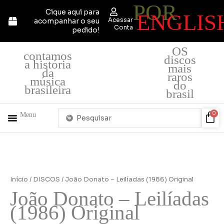
POR
Ir
Cique aqui para
ENGLIS
para
Acessar
acompanhar o seu
o
Conta
pedido!
conteúdo
OS
contamos
discos
a história
mais
da
raros
música
do
brasileira
brasil
Pesquisar
Car
0
Menu
...
+ PRODUTOS
QUEM SOMOS
Início
/
DISCOS
/ João Donato – Leilíadas (1986) Original
João Donato – Leilíadas
(1986) Original