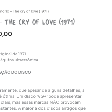
O
ndrix – The cry of love (1971)
o
preço
– The cry of love (1971)
nal
atual
é:
0,00
0,00.
R$120,00.
iginal de 1971.
áquina ultrassônica.
AÇÃO DO DISCO
eiramente, que apesar de alguns detalhes, a
é ótima. Um disco ‘VG+’ pode apresentar
ficiais, mas essas marcas NÃO provocam
stantes. A maioria dos discos antigos que