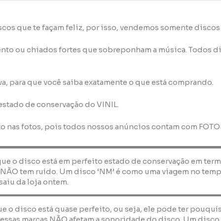
scos que te façam feliz, por isso, vendemos somente disco
nto ou chiados fortes que sobreponham a música. Todos di
va, para que você saiba exatamente o que está comprando.
 estado de conservação do VINIL.
to nas fotos, pois todos nossos anúncios contam com FOT
que o disco está em perfeito estado de conservação em term
 NÃO tem ruído. Um disco ‘NM’ é como uma viagem no temp
saiu da loja ontem.
que o disco está quase perfeito, ou seja, ele pode ter pouquí
essas marcas NÃO afetam a sonoridade do disco. Um disco ‘E