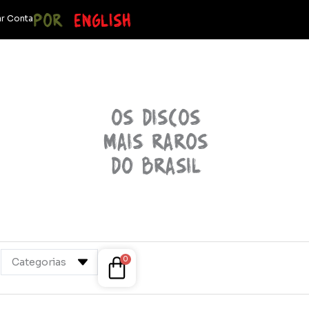
POR
ENGLISH
r Conta
OS discos
mais raros
do brasil
Cart
0
Categorias