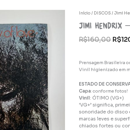
O
Início
/
DISCOS
/ Jimi He
preç
Jimi Hendrix 
origi
era:
R$
160,00
R$
12
R$16
Prensagem Brasileira or
Vinil higienizado em m
ESTADO DE CONSERV
Capa
: conforme fotos!
Vinil
:
ÓTIMO (VG+)
‘VG+’ significa, prim
sonoridade do disco 
marcas leves e super
chiados fortes ou con