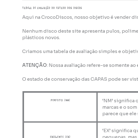
TABELA DE AVALIAÇÃo do estado dos discos
Aqui na CrocoDiscos, nosso objetivo é vender di
Nenhum disco deste site apresenta pulos, polime
plásticos novos.
Criamos uma tabela de avaliação simples e objeti
ATENÇÃO
: Nossa avaliação refere-se somente ao
O estado de conservação das CAPAS pode ser vis
‘NM’ significa 
perfeito (NM)
marcas e o som
parece que ele 
‘EX’ significa 
pequenas, mas 
Excelente (EX)