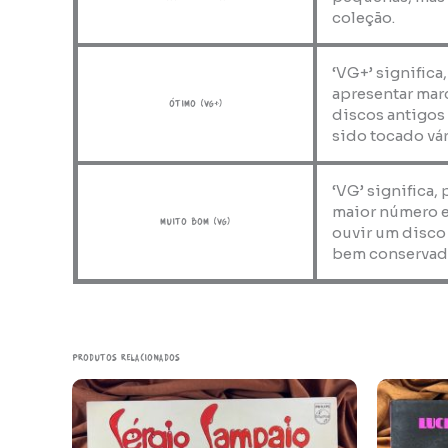
coleção.
‘VG+’ significa
apresentar marc
ótimo (VG+)
discos antigos
sido tocado vár
‘VG’ significa,
maior número e
muito bom (VG)
ouvir um disco
bem conservad
Produtos relacionados