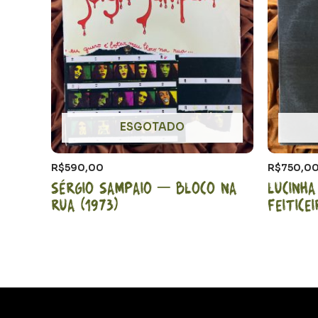
ESGOTADO
R$
590,00
R$
750,0
Sérgio Sampaio – Bloco na
Lucinh
rua (1973)
Feitice