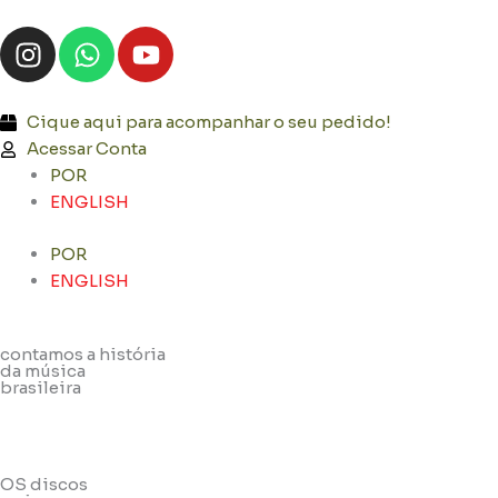
Ir
I
W
Y
para
n
h
o
o
s
a
u
conteúdo
t
t
t
Cique aqui para acompanhar o seu pedido!
a
s
u
Acessar Conta
g
a
b
POR
r
p
e
ENGLISH
a
p
POR
m
ENGLISH
contamos a história
da música
brasileira
OS discos