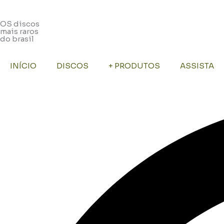
OS discos
mais raros
do brasil
INÍCIO
DISCOS
+ PRODUTOS
ASSISTA
Pesquisar
...