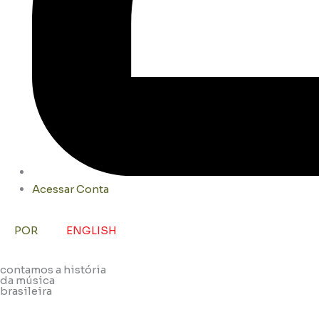
Acessar Conta
POR
ENGLISH
contamos a história
da música
brasileira