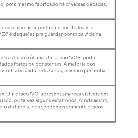
o, pois mesmo fabricado há diversas décadas,
ssimas marcas superficiais, muito leves e
X’ é daqueles pra guardar por toda vida na
de do disco é ótima. Um disco ‘VG+’ pode
iados fortes ou constantes. A maioria dos
 vinil fabricado há 50 anos, mesmo que tenha
em. Um disco ‘VG’ apresenta marcas visíveis em
co, ou talvez alguns estalinhos. Ainda assim,
nício da tabela, nós vendemos somente discos