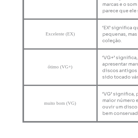
marcas e o som
parece que ele 
‘EX’ significa 
pequenas, mas 
Excelente (EX)
coleção.
‘VG+’ significa
apresentar marc
ótimo (VG+)
discos antigos
sido tocado vár
‘VG’ significa,
maior número e
muito bom (VG)
ouvir um disco
bem conservad