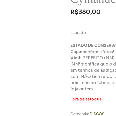
R$
380,00
Lacrado.
ESTADO DE CONSERV
Capa
: conforme fotos!
Vinil
:
PERFEITO (NM)
‘NM’ significa que o 
em termos de audição 
som NÃO tem ruído. 
pois mesmo fabricado
loja ontem.
Fora de estoque
Categoria:
DISCOS