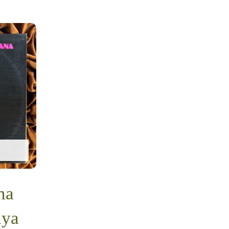
na
aya