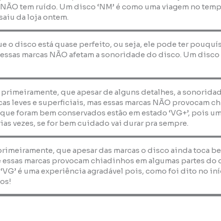
 NÃO tem ruído. Um disco ‘NM’ é como uma viagem no temp
saiu da loja ontem.
que o disco está quase perfeito, ou seja, ele pode ter pouquí
essas marcas NÃO afetam a sonoridade do disco. Um disco ‘E
, primeiramente, que apesar de alguns detalhes, a sonorida
as leves e superficiais, mas essas marcas NÃO provocam ch
 que foram bem conservados estão em estado ‘VG+’, pois um
ias vezes, se for bem cuidado vai durar pra sempre.
 primeiramente, que apesar das marcas o disco ainda toca b
 essas marcas provocam chiadinhos em algumas partes do dis
 ‘VG’ é uma experiência agradável pois, como foi dito no i
os!