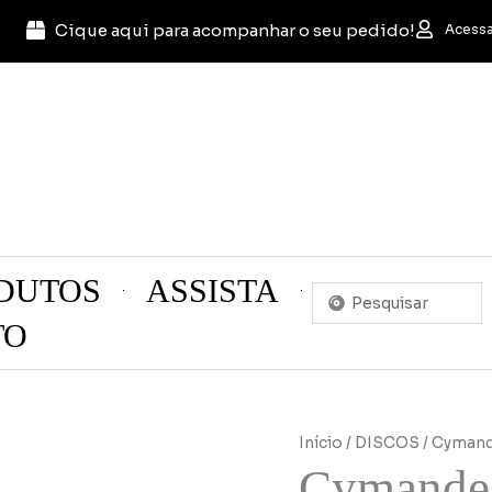
Cique aqui para acompanhar o seu pedido!
Acessa
DUTOS
ASSISTA
Pesquisar
...
TO
Início
/
DISCOS
/ Cymand
Cymande 