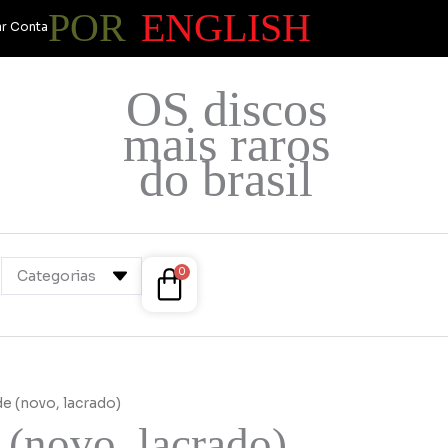
POR
ENGLISH
r Conta
OS discos
mais raros
do brasil
Cart
0
Categorias
e (novo, lacrado)
(novo, lacrado)