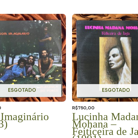
ESGOTADO
ESGOTADO
0
R$
750,00
Imaginário
Lucinha Mada
3)
Mohana –
Feiticeira de J