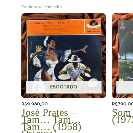
Produtos relacionados
ESGOTADO
R$
9.980,00
R$
790,0
José Prates –
Som 
Tam… Tam…
(197
Tam… (1958)