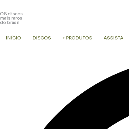
OS discos
mais raros
do brasil
INÍCIO
DISCOS
+ PRODUTOS
ASSISTA
Pesquisar
...