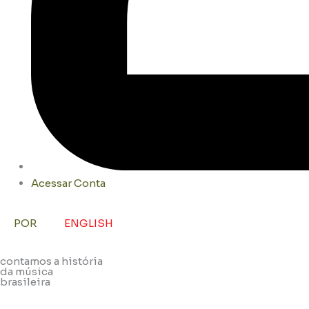
Acessar Conta
POR
ENGLISH
contamos a história
da música
brasileira