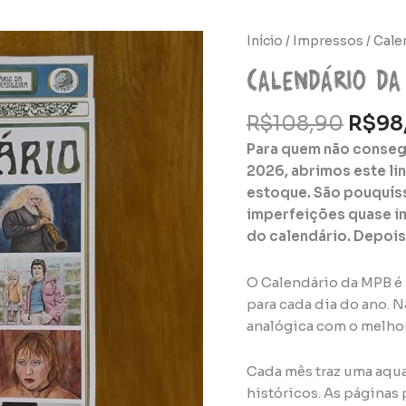
O
Calendário
Início
/
Impressos
/ Cale
preç
da
Calendário da
origi
Música
era:
Brasileira
R$
108,90
R$
98
R$108
2026
quantidade
Para quem não consegu
2026, abrimos este li
estoque. São pouquí
imperfeições quase i
do calendário. Depois 
O Calendário da MPB é
para cada dia do ano. 
analógica com o melhor
Cada mês traz uma aquar
históricos. As páginas