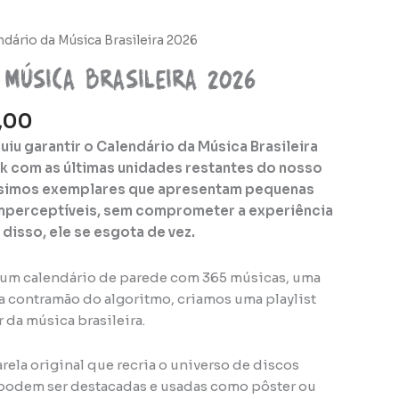
O
ndário da Música Brasileira 2026
o
preço
 Música Brasileira 2026
nal
atual
é:
,00
,90.
R$98,00.
iu garantir o Calendário da Música Brasileira
nk com as últimas unidades restantes do nosso
ssimos exemplares que apresentam pequenas
mperceptíveis, sem comprometer a experiência
disso, ele se esgota de vez.
 um calendário de parede com 365 músicas, uma
Na contramão do algoritmo, criamos uma playlist
 da música brasileira.
ela original que recria o universo de discos
 podem ser destacadas e usadas como pôster ou