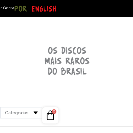
POR
ENGLISH
r Conta
OS discos
mais raros
do brasil
Cart
0
Categorias