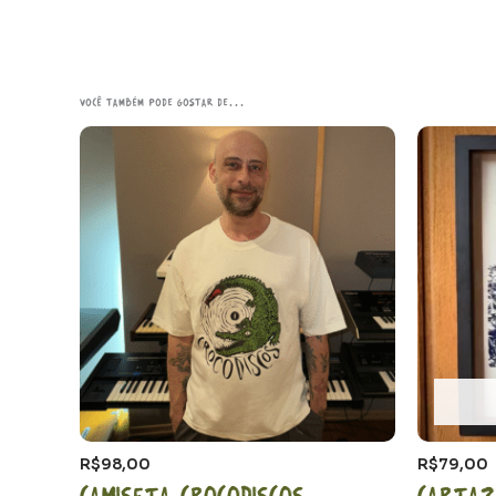
Você também pode gostar de…
R$
98,00
R$
79,00
Camiseta CrocoDiscos
Cartaz