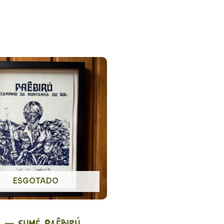
ESGOTADO
 – Sumé Paêbirú