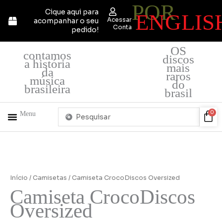
POR
Ir
Cique aqui para
ENGLIS
para
Acessar
acompanhar o seu
o
Conta
pedido!
conteúdo
OS
contamos
discos
a história
mais
da
raros
música
do
brasileira
brasil
Pesquisar
Car
0
Menu
...
+ PRODUTOS
QUEM SOMOS
Camiseta
CrocoDiscos
Oversized
Início
/
Camisetas
/ Camiseta CrocoDiscos Oversized
quantidade
Camiseta CrocoDiscos
Oversized