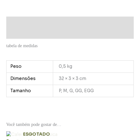
Descrição
Informação adicional
tabela de medidas
Peso
0,5 kg
Dimensões
32 × 3 × 3 cm
Tamanho
P, M, G, GG, EGG
Você também pode gostar de…
ESGOTADO