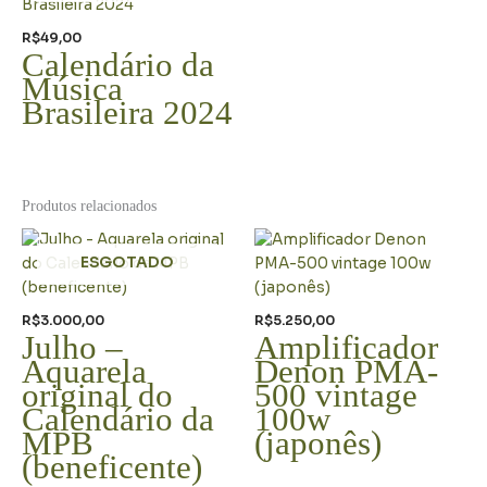
R$
49,00
Calendário da
Música
Brasileira 2024
Produtos relacionados
ESGOTADO
R$
3.000,00
R$
5.250,00
Julho –
Amplificador
Aquarela
Denon PMA-
original do
500 vintage
Calendário da
100w
MPB
(japonês)
(beneficente)