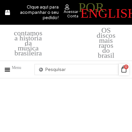
POR
Ir
Cique aqui para
ENGLIS
para
Acessar
acompanhar o seu
o
Conta
pedido!
conteúdo
OS
contamos
discos
a história
mais
da
raros
música
do
brasileira
brasil
Pesquisar
Car
0
Menu
...
+ PRODUTOS
QUEM SOMOS
Camiseta
da
CrocoDiscos
quantidade