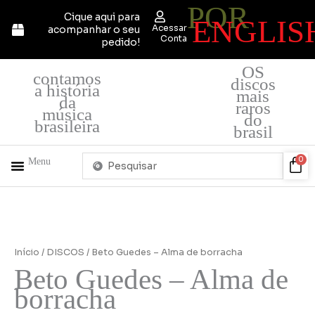
POR
Ir
Cique aqui para
ENGLIS
para
Acessar
acompanhar o seu
o
Conta
pedido!
conteúdo
OS
contamos
discos
a história
mais
da
raros
música
do
brasileira
brasil
Pesquisar
Car
0
Menu
...
+ PRODUTOS
QUEM SOMOS
Início
/
DISCOS
/ Beto Guedes – Alma de borracha
Beto Guedes – Alma de
borracha