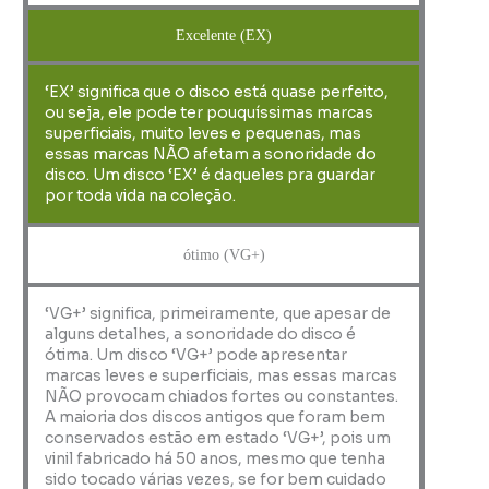
Excelente (EX)
‘EX’ significa que o disco está quase perfeito,
ou seja, ele pode ter pouquíssimas marcas
superficiais, muito leves e pequenas, mas
essas marcas NÃO afetam a sonoridade do
disco. Um disco ‘EX’ é daqueles pra guardar
por toda vida na coleção.
ótimo (VG+)
‘VG+’ significa, primeiramente, que apesar de
alguns detalhes, a sonoridade do disco é
ótima. Um disco ‘VG+’ pode apresentar
marcas leves e superficiais, mas essas marcas
NÃO provocam chiados fortes ou constantes.
A maioria dos discos antigos que foram bem
conservados estão em estado ‘VG+’, pois um
vinil fabricado há 50 anos, mesmo que tenha
sido tocado várias vezes, se for bem cuidado