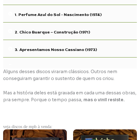
1. Perfume Azul do Sol - Nascimento (1974)
2. Chico Buarque – Construção (1971)
3. Apresentamos Nosso Cassiano (1973)
4. Carlos, Erasmo... (1971)
Alguns desses discos viraram clássicos. Outros nem
conseguiram garantir o sustento de quem os criou.
5. Gal FA-TAL (1971)
Mas a história deles está gravada em cada uma dessas obras,
pra sempre. Porque o tempo passa,
mas o vinil resiste.
6. Flaviola e o Bando do Sol (1974)
7. Hermeto Pascoal (1970)
veja discos de mpb à venda:
8. Marcos Valle - Previsão do Tempo (1973)