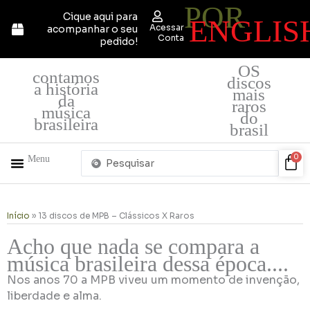
POR
Ir
Cique aqui para
ENGLIS
para
Acessar
acompanhar o seu
o
Conta
pedido!
conteúdo
OS
contamos
discos
a história
mais
da
raros
música
do
brasileira
brasil
Pesquisar
Car
0
Menu
...
+ PRODUTOS
QUEM SOMOS
Início
»
13 discos de MPB – Clássicos X Raros
Acho que nada se compara a
música brasileira dessa época....
Nos anos 70 a MPB viveu um momento de invenção,
liberdade e alma.