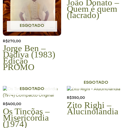
João Donato –
Quem é quem
(lacrado)
ESGOTADO
R$
270,00
Jorge Ben –
Dádiva (1983)
Edição
PROMO
ESGOTADO
ESGOTADO
R$
350,00
Zito Righi –
R$
400,00
Os Tincõas –
Alucinolândia
Misericórdia
(1974)