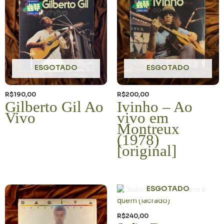
9. Paulo Diniz - Paulo Diniz (1974)
10. Antônio Adolfo (1972)
ESGOTADO
ESGOTADO
11. Jorge Ben e Trio Mocotó - On Stage (1972)
R$
190,00
R$
200,00
Gilberto Gil Ao
Ivinho – Ao
12. Trio Mocotó (1973)
Vivo
vivo em
Montreux
(1978)
13. Trio Mocotó (1977)
[original]
ESGOTADO
R$
240,00