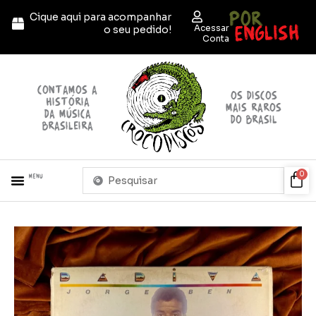
Ir
POR
Cique aqui para acompanhar
para
ENGLISH
Acessar
o seu pedido!
o
Conta
conteúdo
contamos a
OS discos
história
mais raros
da música
do brasil
brasileira
Pesquisar
Car
0
Menu
...
+ PRODUTOS
QUEM SOMOS