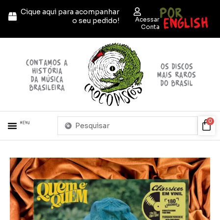
Ir
POR
Cique aqui para acompanhar
para
ENGLISH
Acessar
o seu pedido!
o
Conta
conteúdo
contamos a
OS discos
história
mais raros
da música
do brasil
brasileira
Pesquisar
Car
0
Menu
...