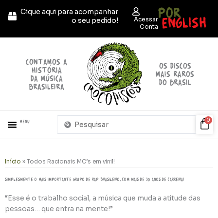
Ir
POR
Cique aqui para acompanhar
para
ENGLISH
Acessar
o seu pedido!
o
Conta
conteúdo
contamos a
OS discos
história
mais raros
da música
do brasil
brasileira
Pesquisar
Car
0
Menu
...
Início
»
Todos Racionais MC’s em vinil!
Simplesmente o mais importante grupo de rap brasileiro, com mais de 30 anos de carreira!
“Esse é o trabalho social, a música que muda a atitude das
pessoas… que entra na mente!”