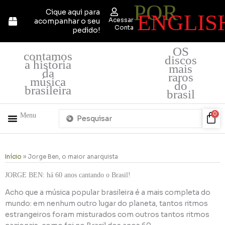
POR
Ir
Cique aqui para
ENGLIS
para
Acessar
acompanhar o seu
o
Conta
pedido!
conteúdo
OS
contamos
discos
a história
mais
da
raros
música
do
brasileira
brasil
Pesquisar
Car
0
Menu
...
+ PRODUTOS
QUEM SOMOS
Início
»
Jorge Ben, o maior anarquista
JORGE BEN: há 60 anos cantando o Brasil!
Acho que a música popular brasileira é a mais completa do
mundo: em nenhum outro lugar do planeta, tantos ritmos
estrangeiros foram misturados com outros tantos ritmos