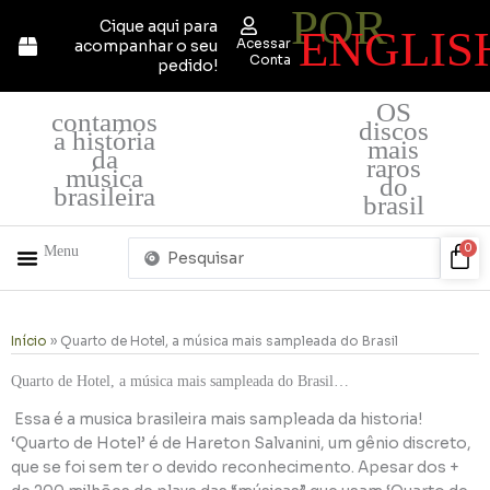
POR
Ir
Cique aqui para
ENGLIS
para
Acessar
acompanhar o seu
o
Conta
pedido!
conteúdo
OS
contamos
discos
a história
mais
da
raros
música
do
brasileira
brasil
Pesquisar
Car
0
Menu
...
+ PRODUTOS
QUEM SOMOS
Início
»
Quarto de Hotel, a música mais sampleada do Brasil
Quarto de Hotel, a música mais sampleada do Brasil…
Essa é a musica brasileira mais sampleada da historia!
‘Quarto de Hotel’ é de Hareton Salvanini, um gênio discreto,
que se foi sem ter o devido reconhecimento. Apesar dos +