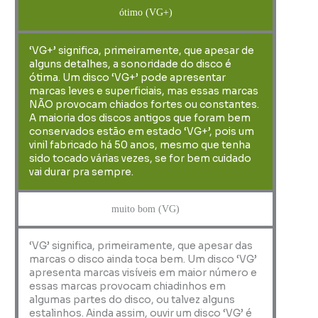
ótimo (VG+)
‘VG+’ significa, primeiramente, que apesar de
alguns detalhes, a sonoridade do disco é
ótima. Um disco ‘VG+’ pode apresentar
marcas leves e superficiais, mas essas marcas
NÃO provocam chiados fortes ou constantes.
A maioria dos discos antigos que foram bem
conservados estão em estado ‘VG+’, pois um
vinil fabricado há 50 anos, mesmo que tenha
sido tocado várias vezes, se for bem cuidado
vai durar pra sempre.
muito bom (VG)
‘VG’ significa, primeiramente, que apesar das
marcas o disco ainda toca bem. Um disco ‘VG’
apresenta marcas visíveis em maior número e
essas marcas provocam chiadinhos em
algumas partes do disco, ou talvez alguns
estalinhos. Ainda assim, ouvir um disco ‘VG’ é