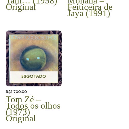
Tam… (1958)
Mohana –
Original
Feiticeira de
Jaya (1991)
ESGOTADO
R$
1.700,00
Tom Zé –
Todos os olhos
(1973)
Original