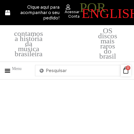
POR
Ir
Cique aqui para
ENGLIS
para
Acessar
acompanhar o seu
o
Conta
pedido!
conteúdo
OS
contamos
discos
a história
mais
da
raros
música
do
brasileira
brasil
Pesquisar
Car
0
Menu
...
+ PRODUTOS
QUEM SOMOS