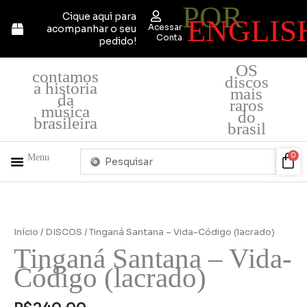
POR
Ir
Cique aqui para
ENGLIS
para
Acessar
acompanhar o seu
o
Conta
pedido!
conteúdo
OS
contamos
discos
a história
mais
da
raros
música
do
brasileira
brasil
Pesquisar
Car
0
Menu
...
+ PRODUTOS
QUEM SOMOS
Início
/
DISCOS
/ Tinganá Santana – Vida-Código (lacrado)
Tinganá Santana – Vida-
Código (lacrado)