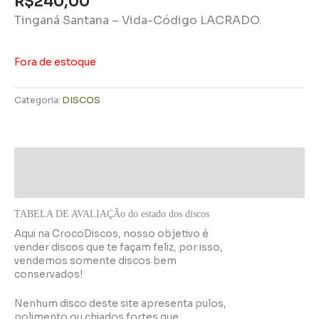
R$
240,00
Tinganá Santana – Vida-Código LACRADO.
Fora de estoque
Categoria:
DISCOS
Descrição
Informação adicional
TABELA DE AVALIAÇÃo do estado dos discos
Aqui na CrocoDiscos, nosso objetivo é
vender discos que te façam feliz, por isso,
vendemos somente discos bem
conservados!
Nenhum disco deste site apresenta pulos,
polimento ou chiados fortes que