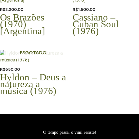
R$
2.200,00
R$
1.500,00
Os Brazões
Cassiano –
(1970)
Cuban Soul
[Argentina]
(1976)
ESGOTADO
R$
650,00
Hyldon – Deus a
natureza a
música (1976)
O tempo passa, o vinil resiste!