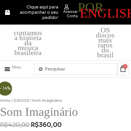
POR
Ir
Cique aqui para
ENGLIS
para
Acessar
acompanhar o seu
o
Conta
pedido!
conteúdo
OS
contamos
discos
a história
mais
da
raros
música
do
brasileira
brasil
Pesquisar
Car
0
Menu
...
+ PRODUTOS
QUEM SOMOS
O
O
- 14%
preço
preço
original
atual
Início
/
DISCOS
/ Som Imaginário
era:
é:
Som Imaginário
R$420,00.
R$360,00.
R$
420,00
R$
360,00