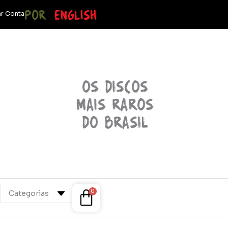
POR
ENGLISH
r Conta
OS discos
mais raros
do brasil
Cart
0
Categorias