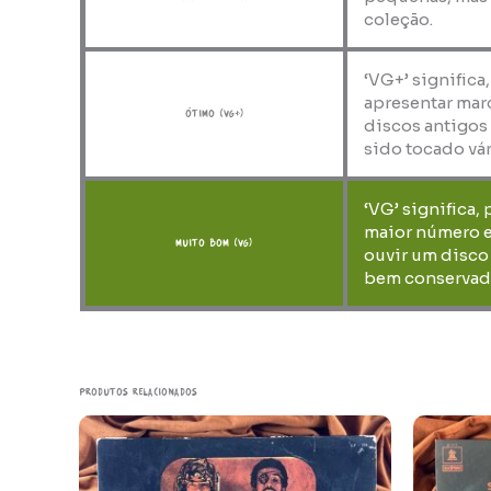
coleção.
‘VG+’ significa
apresentar marc
ótimo (VG+)
discos antigos
sido tocado vár
‘VG’ significa,
maior número e
muito bom (VG)
ouvir um disco 
bem conservad
Produtos relacionados