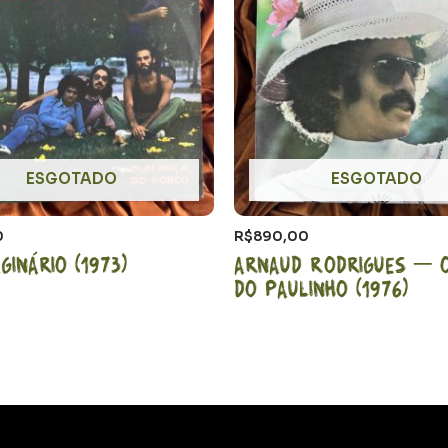
ESGOTADO
ESGOTADO
0
R$
890,00
ginário (1973)
Arnaud Rodrigues – 
do Paulinho (1976)