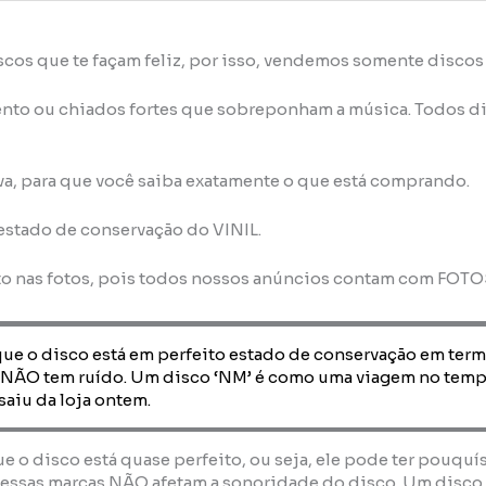
scos que te façam feliz, por isso, vendemos somente disco
nto ou chiados fortes que sobreponham a música. Todos di
va, para que você saiba exatamente o que está comprando.
 estado de conservação do VINIL.
to nas fotos, pois todos nossos anúncios contam com FOT
que o disco está em perfeito estado de conservação em term
 NÃO tem ruído. Um disco ‘NM’ é como uma viagem no temp
saiu da loja ontem.
que o disco está quase perfeito, ou seja, ele pode ter pouquí
essas marcas NÃO afetam a sonoridade do disco. Um disco ‘E