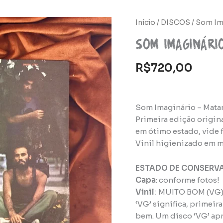
Início
/
DISCOS
/ Som Im
Som Imaginári
R$
720,00
Som Imaginário – Matan
Primeira edição origin
em ótimo estado, vide f
Vinil higienizado em m
ESTADO DE CONSERV
Capa
: conforme fotos!
Vinil
:
MUITO BOM (VG
‘VG’ significa, primeir
bem. Um disco ‘VG’ apr