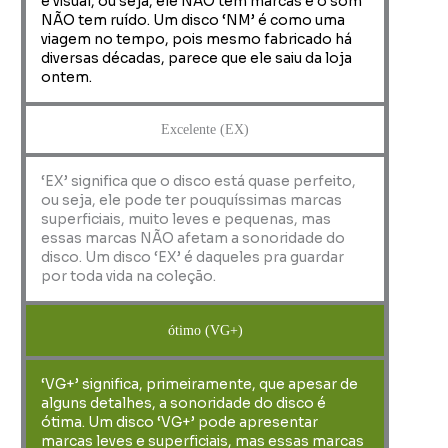
e visual, ou seja, ele NÃO tem marcas e o som
NÃO tem ruído. Um disco ‘NM’ é como uma
viagem no tempo, pois mesmo fabricado há
diversas décadas, parece que ele saiu da loja
ontem.
Excelente (EX)
‘EX’ significa que o disco está quase perfeito,
ou seja, ele pode ter pouquíssimas marcas
superficiais, muito leves e pequenas, mas
essas marcas NÃO afetam a sonoridade do
disco. Um disco ‘EX’ é daqueles pra guardar
por toda vida na coleção.
ótimo (VG+)
‘VG+’ significa, primeiramente, que apesar de
alguns detalhes, a sonoridade do disco é
ótima. Um disco ‘VG+’ pode apresentar
marcas leves e superficiais, mas essas marcas