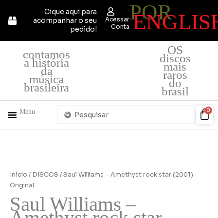
POR
Ir
Cique aqui para
ENGLIS
para
Acessar
acompanhar o seu
o
Conta
pedido!
conteúdo
OS
contamos
discos
a história
mais
da
raros
música
do
brasileira
brasil
Pesquisar
Car
0
Menu
...
+ PRODUTOS
QUEM SOMOS
Início
/
DISCOS
/ Saul Williams – Amethyst rock star (2001)
Original
Saul Williams –
Amethyst rock star