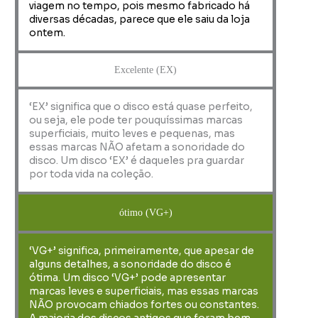
viagem no tempo, pois mesmo fabricado há
diversas décadas, parece que ele saiu da loja
ontem.
Excelente (EX)
‘EX’ significa que o disco está quase perfeito,
ou seja, ele pode ter pouquíssimas marcas
superficiais, muito leves e pequenas, mas
essas marcas NÃO afetam a sonoridade do
disco. Um disco ‘EX’ é daqueles pra guardar
por toda vida na coleção.
ótimo (VG+)
‘VG+’ significa, primeiramente, que apesar de
alguns detalhes, a sonoridade do disco é
ótima. Um disco ‘VG+’ pode apresentar
marcas leves e superficiais, mas essas marcas
NÃO provocam chiados fortes ou constantes.