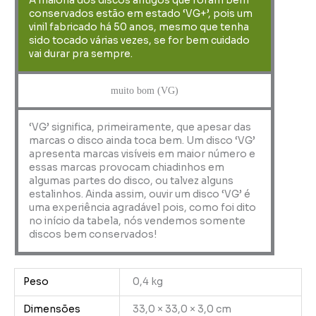
A maioria dos discos antigos que foram bem
conservados estão em estado ‘VG+’, pois um
vinil fabricado há 50 anos, mesmo que tenha
sido tocado várias vezes, se for bem cuidado
vai durar pra sempre.
muito bom (VG)
‘VG’ significa, primeiramente, que apesar das
marcas o disco ainda toca bem. Um disco ‘VG’
apresenta marcas visíveis em maior número e
essas marcas provocam chiadinhos em
algumas partes do disco, ou talvez alguns
estalinhos. Ainda assim, ouvir um disco ‘VG’ é
uma experiência agradável pois, como foi dito
no início da tabela, nós vendemos somente
discos bem conservados!
Peso
0,4 kg
Dimensões
33,0 × 33,0 × 3,0 cm