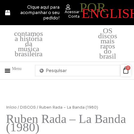
POR
Ir
Cique aqui para
ENGLIS
para
Acessar
acompanhar o seu
o
Conta
pedido!
conteúdo
OS
contamos
discos
a história
mais
da
raros
música
do
brasileira
brasil
Pesquisar
Car
0
Menu
...
+ PRODUTOS
QUEM SOMOS
Início
/
DISCOS
/ Ruben Rada – La Banda (1980)
Ruben Rada – La Banda
(1980)