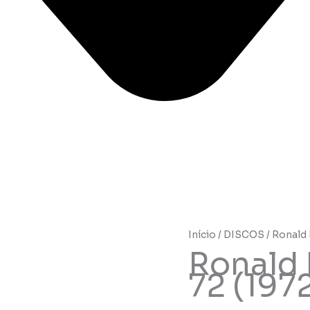
Início
/
DISCOS
/ Ronald 
Ronald 
72 (197