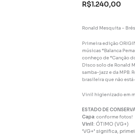
R$
1.240,00
Ronald Mesquita – Brési
Primeira edição ORIGIN
músicas “Balanca Pema”
conheço de “Canção do 
Disco solo de Ronald M
samba-jazz e da MPB. R
brasileira que não está
Vinil higienizado em m
ESTADO DE CONSERV
Capa
: conforme fotos!
Vinil
:
ÓTIMO (VG+)
‘VG+’ significa, prim