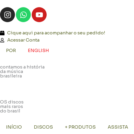
Ir
I
W
Y
para
n
h
o
o
s
a
u
conteúdo
t
t
t
Cique aqui para acompanhar o seu pedido!
a
s
u
Acessar Conta
g
a
b
POR
ENGLISH
r
p
e
a
p
contamos a história
m
da música
brasileira
OS discos
mais raros
do brasil
INÍCIO
DISCOS
+ PRODUTOS
ASSISTA