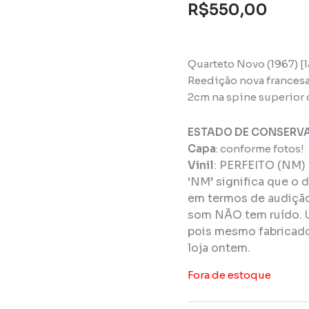
R$
550,00
Quarteto Novo (1967) [l
Reedição nova frances
2cm na spine superior 
ESTADO DE CONSERV
Capa
: conforme fotos!
Vinil
:
PERFEITO (NM)
‘NM’ significa que o 
em termos de audição 
som NÃO tem ruído. 
pois mesmo fabricado
loja ontem.
Fora de estoque