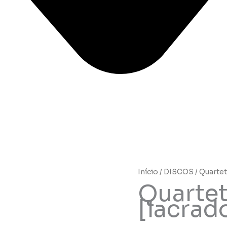
Início
/
DISCOS
/ Quartet
Quartet
[lacrad