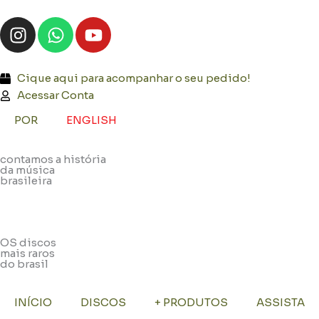
Ir
I
W
Y
para
n
h
o
o
s
a
u
conteúdo
t
t
t
Cique aqui para acompanhar o seu pedido!
a
s
u
Acessar Conta
g
a
b
POR
ENGLISH
r
p
e
a
p
contamos a história
m
da música
brasileira
OS discos
mais raros
do brasil
INÍCIO
DISCOS
+ PRODUTOS
ASSISTA