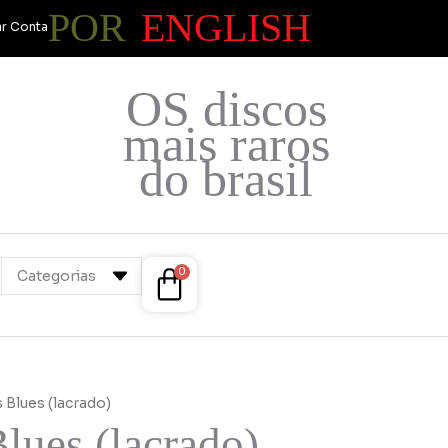
POR
ENGLISH
r Conta
OS discos
mais raros
do brasil
Cart
0
 Blues (lacrado)
lues (lacrado)