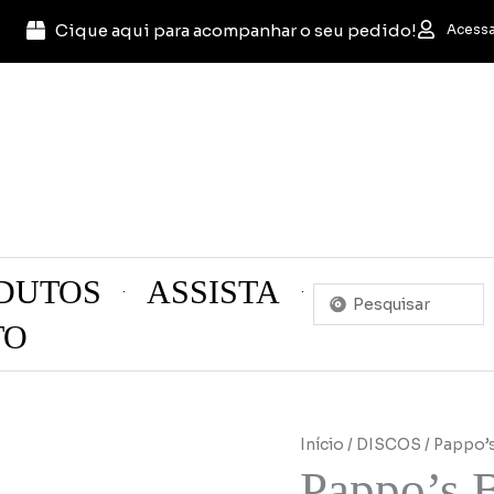
Cique aqui para acompanhar o seu pedido!
Acessa
DUTOS
ASSISTA
Pesquisar
...
TO
Início
/
DISCOS
/ Pappo’s
Pappo’s B