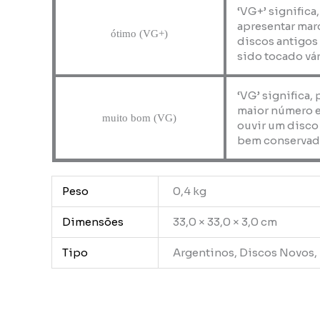
‘VG+’ significa
apresentar marc
ótimo (VG+)
discos antigos
sido tocado vár
‘VG’ significa,
maior número e
muito bom (VG)
ouvir um disco
bem conservad
Peso
0,4 kg
Dimensões
33,0 × 33,0 × 3,0 cm
Tipo
Argentinos, Discos Novos,