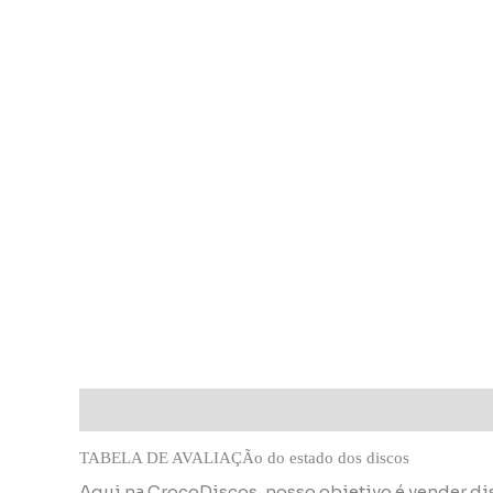
Descrição
Informação adicional
TABELA DE AVALIAÇÃo do estado dos discos
Aqui na CrocoDiscos, nosso objetivo é vender di