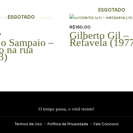
ESGOTADO
ESGOTADO
R$
160,00
Gilberto Gil –
0
io Sampaio –
Refavela (197
o na rua
3)
O tempo passa, o vinil resiste!
Termos de Uso
Política de Privacidade
Fale Conosco