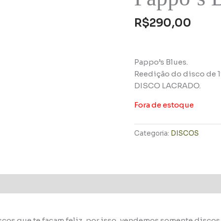
R$
290,00
Pappo’s Blues.
Reedição do disco de 1
DISCO LACRADO.
Fora de estoque
Categoria:
DISCOS
scos que te façam feliz, por isso, vendemos somente disco