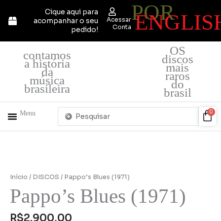
POR
Ir
Cique aqui para
ENGLIS
para
Acessar
acompanhar o seu
o
Conta
pedido!
conteúdo
OS
contamos
discos
a história
mais
da
raros
música
do
brasileira
brasil
Pesquisar
Car
0
Menu
...
Início
/
DISCOS
/ Pappo’s Blues (1971)
Pappo’s Blues (1971)
R$
2.900,00