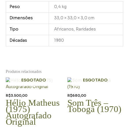
Peso
0,4 kg
Dimensões
33,0 × 33,0 × 3,0 cm
Tipo
Africanos, Raridades
Décadas
1980
Produtos relacionados
ESGOTADO
ESGOTADO
R$
3.500,00
R$
680,00
Hélio Matheus
Som Três –
(1975)
Tobogã (1970)
Autografado
Original