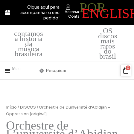
POR
Ir
Cique aqui para
ENGLIS
para
Acessar
acompanhar o seu
o
Conta
pedido!
conteúdo
OS
contamos
discos
a história
mais
da
raros
música
do
brasileira
brasil
Pesquisar
Car
0
Menu
...
+ PRODUTOS
QUEM SOMOS
Início
/
DISCOS
/ Orchestre de L’université d’Abidjan –
Oppression [original]
Orchestre de
L’université d’Abidjan –