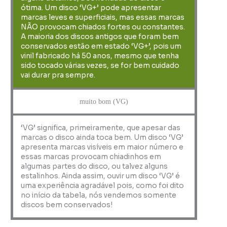
ótima. Um disco ‘VG+’ pode apresentar
marcas leves e superficiais, mas essas marcas
NÃO provocam chiados fortes ou constantes.
A maioria dos discos antigos que foram bem
conservados estão em estado ‘VG+’, pois um
vinil fabricado há 50 anos, mesmo que tenha
sido tocado várias vezes, se for bem cuidado
vai durar pra sempre.
muito bom (VG)
‘VG’ significa, primeiramente, que apesar das
marcas o disco ainda toca bem. Um disco ‘VG’
apresenta marcas visíveis em maior número e
essas marcas provocam chiadinhos em
algumas partes do disco, ou talvez alguns
estalinhos. Ainda assim, ouvir um disco ‘VG’ é
uma experiência agradável pois, como foi dito
no início da tabela, nós vendemos somente
discos bem conservados!