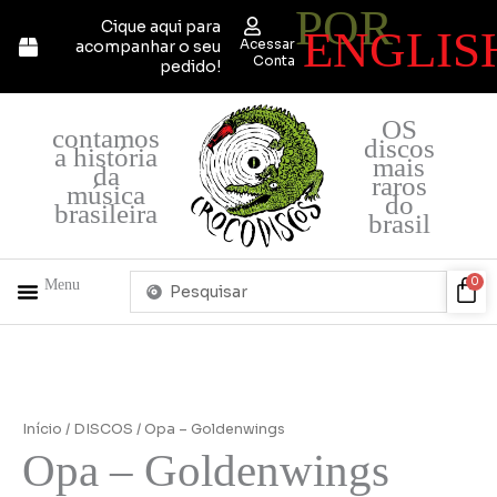
POR
Ir
Cique aqui para
ENGLIS
para
Acessar
acompanhar o seu
o
Conta
pedido!
conteúdo
OS
contamos
discos
a história
mais
da
raros
música
do
brasileira
brasil
Pesquisar
Car
0
Menu
...
+ PRODUTOS
QUEM SOMOS
Início
/
DISCOS
/ Opa – Goldenwings
Opa – Goldenwings