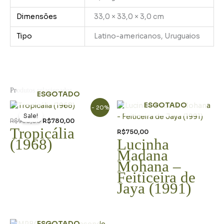
Dimensões
33,0 × 33,0 × 3,0 cm
Tipo
Latino-americanos, Uruguaios
Produtos relacionados
ESGOTADO
O
O
ESGOTADO
- 20%
preço
preço
Sale!
original
atual
R$
980,00
R$
780,00
era:
é:
Tropicália
R$
750,00
R$980,00.
R$780,00.
(1968)
Lucinha
Madana
Mohana –
Feiticeira de
Jaya (1991)
ESGOTADO