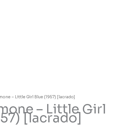
mone – Little Girl Blue (1957) [lacrado]
one – Little Girl
57) [lacrado]