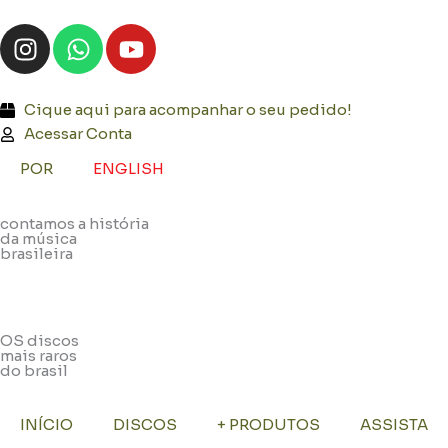
Ir
I
W
Y
para
n
h
o
o
s
a
u
conteúdo
t
t
t
Cique aqui para acompanhar o seu pedido!
a
s
u
Acessar Conta
g
a
b
POR
ENGLISH
r
p
e
a
p
contamos a história
m
da música
brasileira
OS discos
mais raros
do brasil
INÍCIO
DISCOS
+ PRODUTOS
ASSISTA