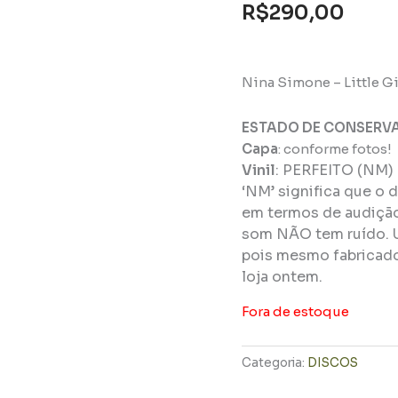
R$
290,00
Nina Simone – Little Gir
ESTADO DE CONSERV
Capa
: conforme fotos!
Vinil
:
PERFEITO (NM)
‘NM’ significa que o 
em termos de audição 
som NÃO tem ruído. 
pois mesmo fabricado
loja ontem.
Fora de estoque
Categoria:
DISCOS