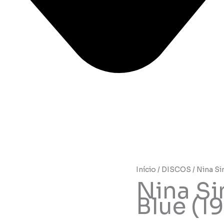
Início
/
DISCOS
/ Nina Si
Nina Sim
Blue (19