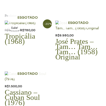
Produtos relacionados
ESGOTADO
O
O
ESGOTADO
- 20%
preço
preço
Sale!
original
atual
R$
980,00
R$
780,00
era:
é:
Tropicália
R$
9.980,00
R$980,00.
R$780,00.
(1968)
José Prates –
Tam… Tam…
Tam… (1958)
Original
ESGOTADO
R$
1.500,00
Cassiano –
Cuban Soul
(1976)