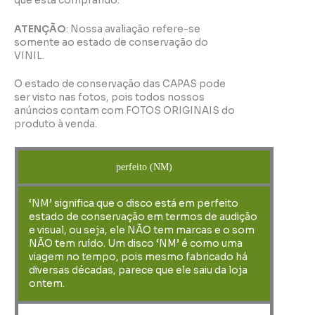
que está comprando.
ATENÇÃO
: Nossa avaliação refere-se
somente ao estado de conservação do
VINIL.
O estado de conservação das CAPAS pode
ser visto nas fotos, pois todos nossos
anúncios contam com FOTOS ORIGINAIS do
produto à venda.
perfeito (NM)
‘NM’ significa que o disco está em perfeito
estado de conservação em termos de audição
e visual, ou seja, ele NÃO tem marcas e o som
NÃO tem ruído. Um disco ‘NM’ é como uma
viagem no tempo, pois mesmo fabricado há
diversas décadas, parece que ele saiu da loja
ontem.