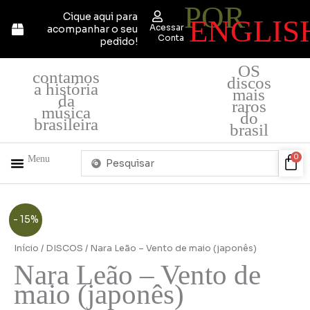
POR
Ir
Cique aqui para
ENGLIS
para
Acessar
acompanhar o seu
o
Conta
pedido!
conteúdo
OS
contamos
discos
a história
mais
da
raros
música
do
brasileira
brasil
Pesquisar
Car
0
Menu
...
+ PRODUTOS
QUEM SOMOS
O
O
- 15%
preço
preço
original
atual
Início
/
DISCOS
/ Nara Leão – Vento de maio (japonês)
era:
é:
Nara Leão – Vento de
R$550,00.
R$470,00.
maio (japonês)