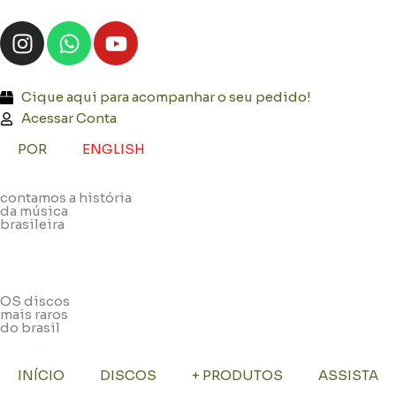
Ir
I
W
Y
para
n
h
o
o
s
a
u
conteúdo
t
t
t
Cique aqui para acompanhar o seu pedido!
a
s
u
Acessar Conta
g
a
b
POR
ENGLISH
r
p
e
a
p
contamos a história
m
da música
brasileira
OS discos
mais raros
do brasil
INÍCIO
DISCOS
+ PRODUTOS
ASSISTA