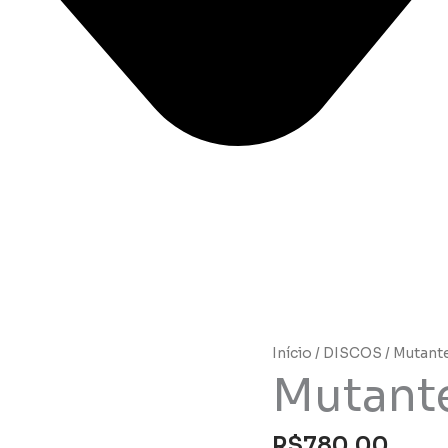
Início
/
DISCOS
/ Mutante
Mutante
R$
780,00