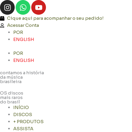
I
W
Y
Ir
n
h
o
para
s
a
u
o
Cique aqui para acompanhar o seu pedido!
t
t
t
conteúdo
Acessar Conta
a
s
u
POR
g
a
b
ENGLISH
r
p
e
POR
a
p
ENGLISH
m
contamos a história
da música
brasileira
OS discos
mais raros
do brasil
INÍCIO
DISCOS
+ PRODUTOS
ASSISTA