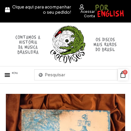
Ir
POR
Cique aqui para acompanhar
para
ENGLISH
Acessar
o seu pedido!
o
Conta
conteúdo
contamos a
OS discos
história
mais raros
da música
do brasil
brasileira
Pesquisar
Car
0
Menu
...