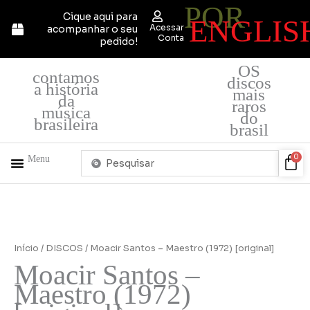
POR
Ir
Cique aqui para
ENGLIS
para
Acessar
acompanhar o seu
o
Conta
pedido!
conteúdo
OS
contamos
discos
a história
mais
da
raros
música
do
brasileira
brasil
Pesquisar
Car
0
Menu
...
+ PRODUTOS
QUEM SOMOS
Início
/
DISCOS
/ Moacir Santos – Maestro (1972) [original]
Moacir Santos –
Maestro (1972)