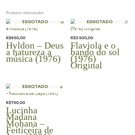
Produtos relacionados
ESGOTADO
ESGOTADO
R$
650,00
R$
3.500,00
Hyldon – Deus
Flaviola e o
a natureza a
bando do sol
música (1976)
(1976)
Original
ESGOTADO
R$
750,00
Lucinha
Madana
Mohana –
Feiticeira de