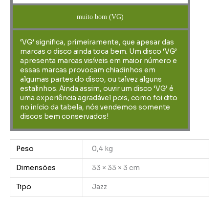
muito bom (VG)
‘VG’ significa, primeiramente, que apesar das
marcas o disco ainda toca bem. Um disco ‘VG’
apresenta marcas visíveis em maior número e
essas marcas provocam chiadinhos em
algumas partes do disco, ou talvez alguns
estalinhos. Ainda assim, ouvir um disco ‘VG’ é
uma experiência agradável pois, como foi dito
no início da tabela, nós vendemos somente
discos bem conservados!
Peso
0,4 kg
Dimensões
33 × 33 × 3 cm
Tipo
Jazz